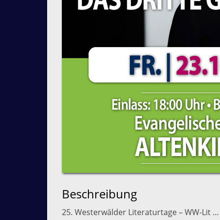
Beschreibung
25. Westerwälder Literaturtage – WW-Lit …