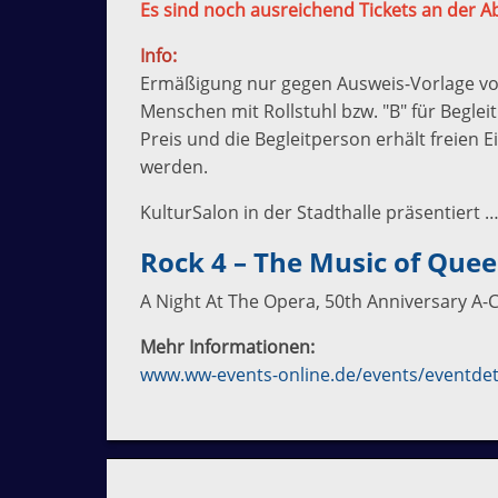
Es sind noch ausreichend Tickets an der A
Info:
Ermäßigung nur gegen Ausweis-Vorlage vo
Menschen mit Rollstuhl bzw. "B" für Begle
Preis und die Begleitperson erhält freien 
werden.
KulturSalon in der Stadthalle präsentiert 
Rock 4 – The Music of Que
A Night At The Opera, 50th Anniversary A-
Mehr Informationen:
www.ww-events-online.de/events/eventdet