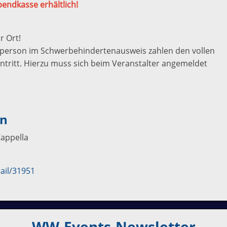
bendkasse erhältlich!
r Ort!
itperson im Schwerbehindertenausweis zahlen den vollen
Eintritt. Hierzu muss sich beim Veranstalter angemeldet
…
en
Cappella
ail/31951
WW-Events-Newsletter