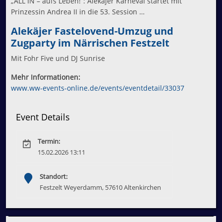
„ALL IN – aufs Leben!“: Alekäjer Karneval startet mit
Prinzessin Andrea II in die 53. Session …
Alekäjer Fastelovend-Umzug und
Zugparty im Närrischen Festzelt
Mit Fohr Five und DJ Sunrise
Mehr Informationen:
www.ww-events-online.de/events/eventdetail/33037
Event Details
Termin:
15.02.2026 13:11
Standort:
Festzelt Weyerdamm, 57610 Altenkirchen